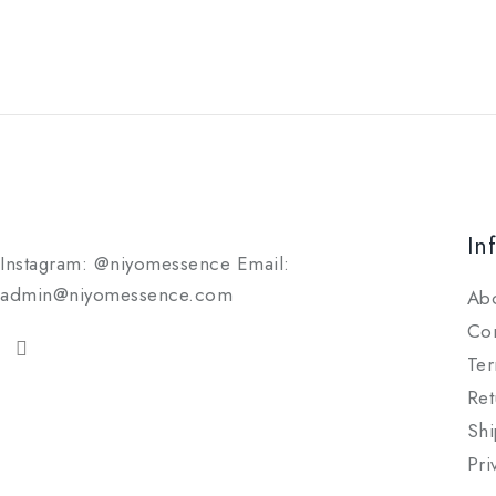
In
Instagram: @niyomessence Email:
admin@niyomessence.com
Ab
Con
Ter
Ret
Shi
Pri