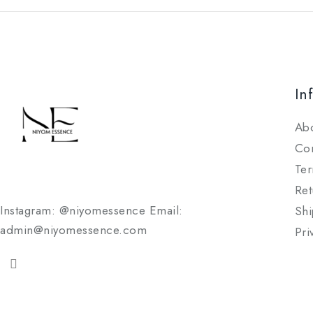
In
Ab
Con
Ter
Ret
Instagram: @niyomessence Email:
Shi
admin@niyomessence.com
Pri