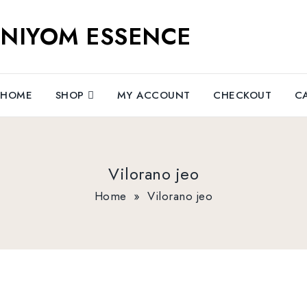
NIYOM ESSENCE
HOME
SHOP
MY ACCOUNT
CHECKOUT
C
Vilorano jeo
Home
»
Vilorano jeo